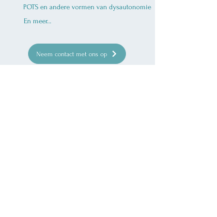
POTS en andere vormen van dysautonomie
En meer...
Neem contact met ons op
Bekijk ervaringen van onze cliënten
Ken Ware NeuroPhysics Therapy Salland
info@nptsalland.nl
Locatie: Boeierstraat 10D, 8102 HS Raalte
Algemene Voorwaarden